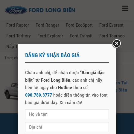
Ford Raptor
Ford Ranger
Ford EcoSport
Ford Everest
Ford Teritory
Ford Explorer
Ford Transit
Ford Tourneo
Nắp Thùng Ford Ranger
ĐĂNG KÝ NHẬN BÁO GIÁ
Trang chủ
→
Posts Tagged "giá xe ford ranger tại ford long biên"
Chào anh chị, để nhận được
“Báo giá đặc
biệt”
từ
Ford Long Biên
, các anh chị hãy
Ford Ranger 2024 – Bảng Giá Xe Bán Tải
liên hệ ngay cho
Hotline
theo số
Ford Ranger T3/2024 Tại Ford Long Biên
090.789.3777
hoặc điền thông tin vào font
báo giá dưới đây. Xin cảm ơn!
FORD LONG BIÊN