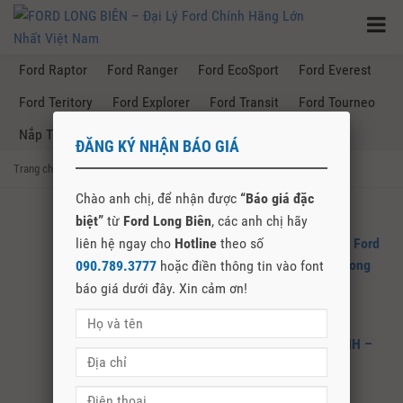
Ford Raptor
Ford Ranger
Ford EcoSport
Ford Everest
Ford Teritory
Ford Explorer
Ford Transit
Ford Tourneo
Nắp Thùng Ford Ranger
ĐĂNG KÝ NHẬN BÁO GIÁ
Trang chủ
→
Posts Tagged "giá xe ford ranger tại bắc ninh"
Chào anh chị, để nhận được
“Báo giá đặc
biệt”
từ
Ford Long Biên
, các anh chị hãy
liên hệ ngay cho
Ford Ranger 2024 – Giá Xe Bán Tải Ford
Hotline
theo số
Ranger 2024 Tại Bắc Ninh – Ford Long
090.789.3777
hoặc điền thông tin vào font
Biên
báo giá dưới đây. Xin cảm ơn!
GIÁ XE FORD RANGER TẠI BẮC NINH –
FORD LONG BIÊN