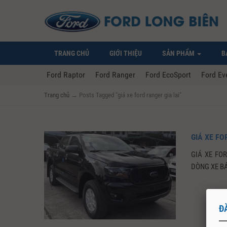
TRANG CHỦ
GIỚI THIỆU
SẢN PHẨM
B
Ford Raptor
Ford Ranger
Ford EcoSport
Ford Ev
Trang chủ
→
Posts Tagged "giá xe ford ranger gia lai"
GIÁ XE FO
GIÁ XE FO
DÒNG XE BÁ
Đ