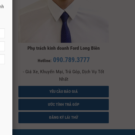
anh
Phụ trách kinh doanh Ford Long Biên
090.789.3777
Hotline:
- Giá Xe, Khuyến Mại, Trả Góp, Dịch Vụ Tốt
Nhất
YÊU CẦU BÁO GIÁ
ƯỚC TÍNH TRẢ GÓP
ĐĂNG KÝ LÁI THỬ