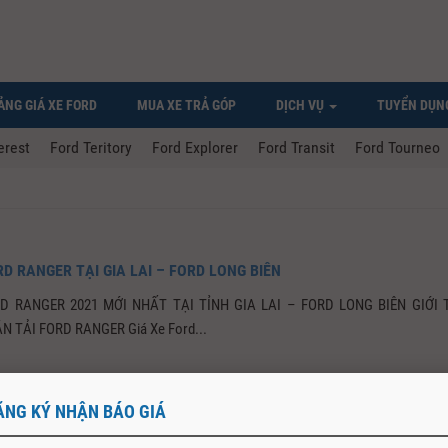
ẢNG GIÁ XE FORD
MUA XE TRẢ GÓP
DỊCH VỤ
TUYỂN DỤN
erest
Ford Teritory
Ford Explorer
Ford Transit
Ford Tourneo
RD RANGER TẠI GIA LAI – FORD LONG BIÊN
RD RANGER 2021 MỚI NHẤT TẠI TỈNH GIA LAI – FORD LONG BIÊN GIỚI 
N TẢI FORD RANGER Giá Xe Ford...
ĂNG KÝ NHẬN BÁO GIÁ