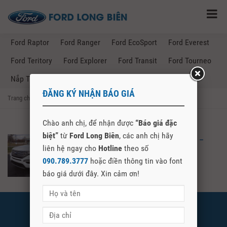
Ford Raptor
Ford Ranger
Ford EcoSport
Ford Everest
Ford Teritory
Ford Explorer
Ford Transit
Ford Tourneo
Nắp Thùng Ford Ranger
ĐĂNG KÝ NHẬN BÁO GIÁ
Trang chủ
→
Posts Tagged "giá xe ford ninh bình"
Chào anh chị, để nhận được
“Báo giá đặc
biệt”
từ
Ford Long Biên
, các anh chị hãy
BẢNG GIÁ XE FORD TẠI NINH BÌNH –
liên hệ ngay cho
Hotline
theo số
FORD LONG BIÊN
090.789.3777
hoặc điền thông tin vào font
báo giá dưới đây. Xin cảm ơn!
FORD LONG BIÊN