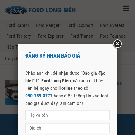
Ford Raptor
Ford Ranger
Ford EcoSport
Ford Everest
Ford Teritory
Ford Explorer
Ford Transit
Ford Tourneo
Nắp Thùng Ford Ranger
ĐĂNG KÝ NHẬN BÁO GIÁ
Trang chủ
→
Posts Tagged "giá lăn bánh ford ranger tây ninh"
Chào anh chị, để nhận được
“Báo giá đặc
biệt”
từ
Ford Long Biên
, các anh chị hãy
FORD RANGER 2021 – GIÁ LĂN BÁNH
liên hệ ngay cho
Hotline
theo số
FORD RANGER 2021 TẠI TÂY NINH
090.789.3777
hoặc điền thông tin vào font
báo giá dưới đây. Xin cảm ơn!
FORD LONG BIÊN