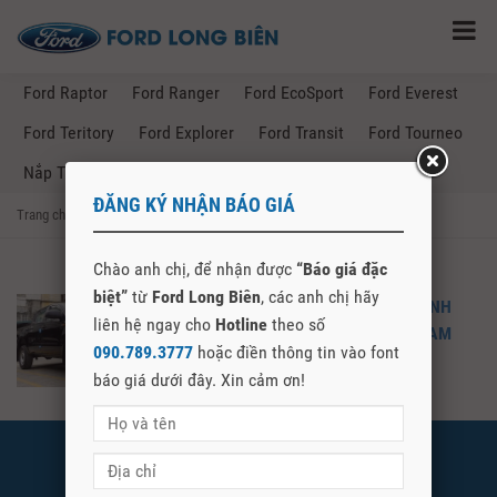
Ford Raptor
Ford Ranger
Ford EcoSport
Ford Everest
Ford Teritory
Ford Explorer
Ford Transit
Ford Tourneo
Nắp Thùng Ford Ranger
ĐĂNG KÝ NHẬN BÁO GIÁ
Trang chủ
→
Posts Tagged "giá lăn bánh ford ranger Quảng nam"
Chào anh chị, để nhận được
“Báo giá đặc
biệt”
từ
Ford Long Biên
, các anh chị hãy
FORD RANGER 2021 – GIÁ LĂN BÁNH
liên hệ ngay cho
Hotline
theo số
FORD RANGER 2021 TẠI QUẢNG NAM
090.789.3777
hoặc điền thông tin vào font
báo giá dưới đây. Xin cảm ơn!
FORD LONG BIÊN