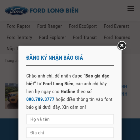
Ford Raptor
Ford Ranger
Ford EcoSport
Ford Everest
Ford Teritory
Ford Explorer
Ford Transit
Ford Tourneo
Nắp Thùng Ford Ranger
ĐĂNG KÝ NHẬN BÁO GIÁ
Trang chủ
→
Posts Tagged "giá lăn bánh ford ranger quảng bình"
Chào anh chị, để nhận được
“Báo giá đặc
biệt”
từ
Ford Long Biên
, các anh chị hãy
FORD RANGER 2021 – GIÁ LĂN BÁNH
liên hệ ngay cho
Hotline
theo số
FORD RANGER 2021 TẠI QUẢNG BÌNH
090.789.3777
hoặc điền thông tin vào font
báo giá dưới đây. Xin cảm ơn!
FORD LONG BIÊN