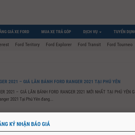
ẢNG GIÁ XE FORD
MUA XE TRẢ GÓP
DỊCH VỤ
TUYỂN DỤN
erest
Ford Teritory
Ford Explorer
Ford Transit
Ford Tourneo
ER 2021 – GIÁ LĂN BÁNH FORD RANGER 2021 TẠI PHÚ YÊN
ER 2021 – GIÁ LĂN BÁNH FORD RANGER 2021 MỚI NHẤT TẠI PHÚ YÊN Gi
anger 2021 Tại Phú Yên đang...
ĂNG KÝ NHẬN BÁO GIÁ