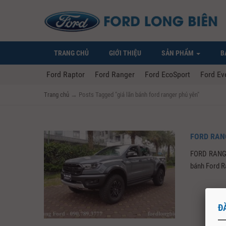
TRANG CHỦ
GIỚI THIỆU
SẢN PHẨM
B
Ford Raptor
Ford Ranger
Ford EcoSport
Ford Ev
Trang chủ
→
Posts Tagged "giá lăn bánh ford ranger phú yên"
FORD RANG
FORD RANG
bánh Ford R
Đ