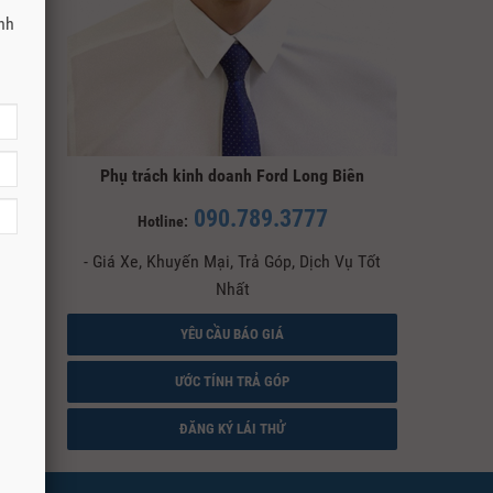
anh
Phụ trách kinh doanh Ford Long Biên
090.789.3777
Hotline:
- Giá Xe, Khuyến Mại, Trả Góp, Dịch Vụ Tốt
Nhất
YÊU CẦU BÁO GIÁ
ƯỚC TÍNH TRẢ GÓP
ĐĂNG KÝ LÁI THỬ