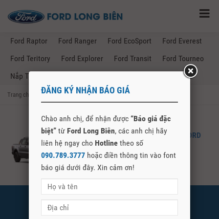
Ford Raptor
Ford Ranger
Ford EcoSport
Ford Everest
Ford Teritory
Ford Explorer
Ford Transit
Ford Tourneo
Nắp Thùng Ford Ranger
ĐĂNG KÝ NHẬN BÁO GIÁ
Trang chủ
→
Posts Tagged "giá lăn bánh ford ranger Đồng Tháp"
Chào anh chị, để nhận được
“Báo giá đặc
biệt”
từ
Ford Long Biên
, các anh chị hãy
FORD RANGER – GIÁ LĂN BÁNH FORD
liên hệ ngay cho
Hotline
theo số
RANGER TẠI ĐỒNG THÁP
090.789.3777
hoặc điền thông tin vào font
báo giá dưới đây. Xin cảm ơn!
FORD LONG BIÊN