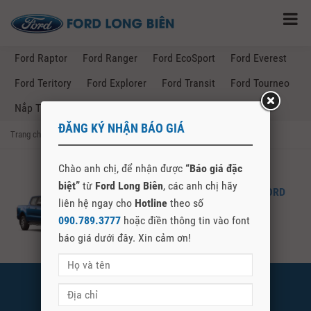
Ford Raptor
Ford Ranger
Ford EcoSport
Ford Everest
Ford Teritory
Ford Explorer
Ford Transit
Ford Tourneo
Nắp Thùng Ford Ranger
ĐĂNG KÝ NHẬN BÁO GIÁ
Trang chủ
→
Posts Tagged "giá lăn bánh ford ranger bắc cạn"
Chào anh chị, để nhận được
“Báo giá đặc
biệt”
từ
Ford Long Biên
, các anh chị hãy
FORD RANGER – GIÁ LĂN BÁNH FORD
liên hệ ngay cho
Hotline
theo số
RANGER TẠI BẮC CẠN
090.789.3777
hoặc điền thông tin vào font
báo giá dưới đây. Xin cảm ơn!
FORD LONG BIÊN