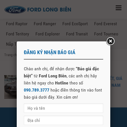
Ford Raptor
Ford Ranger
Ford EcoSport
Ford Everest
Ford Teritory
Ford Explorer
Ford Transit
Ford Tourneo
Nắp Thùng Ford Ranger
ĐĂNG KÝ NHẬN BÁO GIÁ
Trang chủ
→
Posts Tagged "ford ranger wildtrak tại nam định"
Chào anh chị, để nhận được
“Báo giá đặc
biệt”
từ
Ford Long Biên
, các anh chị hãy
FORD RANGER WILDTRAK – CHI TIẾT, GIÁ
liên hệ ngay cho
Hotline
theo số
BÁN FORD RANGER WILDTRAK TẠI NAM
090.789.3777
hoặc điền thông tin vào font
ĐỊNH – LONG BIÊN FORD
báo giá dưới đây. Xin cảm ơn!
FORD LONG BIÊN