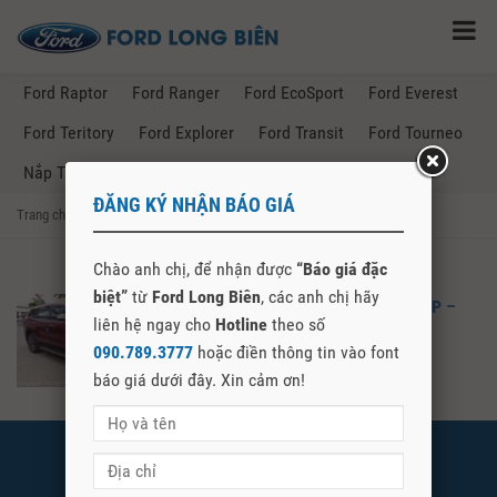
Ford Raptor
Ford Ranger
Ford EcoSport
Ford Everest
Ford Teritory
Ford Explorer
Ford Transit
Ford Tourneo
Nắp Thùng Ford Ranger
ĐĂNG KÝ NHẬN BÁO GIÁ
Trang chủ
→
Posts Tagged "bảng giá xe ford tại đồng tháp"
Chào anh chị, để nhận được
“Báo giá đặc
biệt”
từ
Ford Long Biên
, các anh chị hãy
BẢNG GIÁ XE FORD TẠI ĐỒNG THÁP –
liên hệ ngay cho
Hotline
theo số
FORD LONG BIÊN
090.789.3777
hoặc điền thông tin vào font
báo giá dưới đây. Xin cảm ơn!
FORD LONG BIÊN