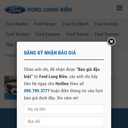
Ford Raptor
Ford Ranger
Ford EcoSport
Ford Everest
Ford Teritory
Ford Explorer
Ford Transit
Ford Tourneo
Nắp Thùng Ford Ranger
ĐĂNG KÝ NHẬN BÁO GIÁ
Trang chủ
→
Posts Tagged "bảng giá xe ford tại bắc giang"
Chào anh chị, để nhận được
“Báo giá đặc
biệt”
từ
Ford Long Biên
, các anh chị hãy
BẢNG GIÁ XE FORD TẠI BẮC GIANG –
liên hệ ngay cho
Hotline
theo số
FORD LONG BIÊN
090.789.3777
hoặc điền thông tin vào font
báo giá dưới đây. Xin cảm ơn!
FORD LONG BIÊN