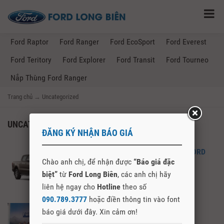
Ford Raptor
Ford Ranger
Ford EcoSport
Ford Everest
Ford Teritory
Ford Explorer
Ford Transit
Ford Tourneo
Nắp Thùng Ford Ranger
Trang chủ
→
Uncategorized
UNCATEGORIZED
ĐĂNG KÝ NHẬN BÁO GIÁ
FORD RANGER – GIÁ LĂN BÁNH FORD
Chào anh chị, để nhận được
“Báo giá đặc
RANGER TẠI CAO BẰNG
biệt”
từ
Ford Long Biên
, các anh chị hãy
liên hệ ngay cho
Hotline
theo số
090.789.3777
hoặc điền thông tin vào font
Lễ Khai Mạc Ford Road Show
báo giá dưới đây. Xin cảm ơn!